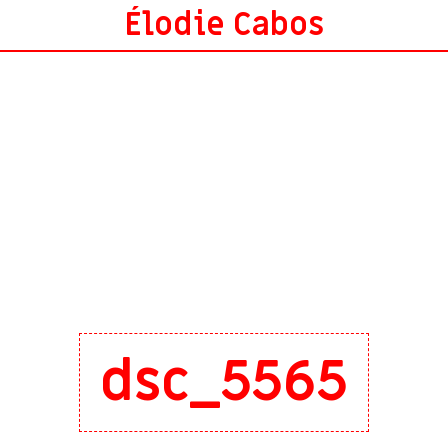
Élodie Cabos
dsc_5565