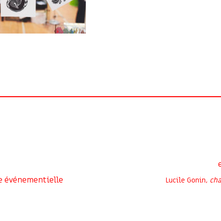
e événementielle
Lucile Gonin,
cha