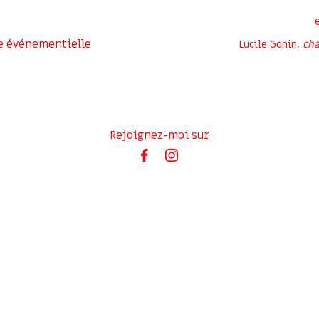
e événementielle
Lucile Gonin,
cha
Rejoignez-moi sur
Inscrivez-vous à ma newsletter