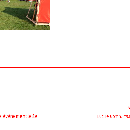
e événementielle
Lucile Gonin,
cha