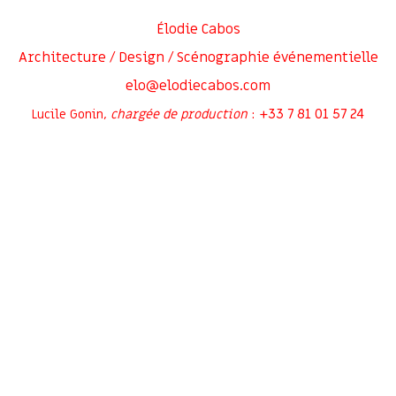
Élodie Cabos
Architecture / Design / Scénographie événementielle
elo@elodiecabos.com
+33 7 81 01 57 24
Lucile Gonin,
chargée de production
:
Rejoignez-moi sur
Inscrivez-vous à ma newsletter