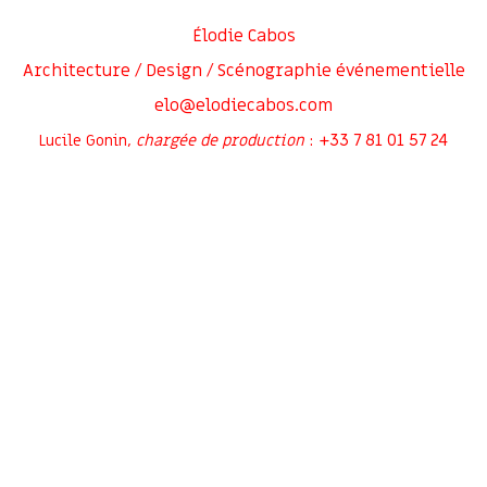
Élodie Cabos
Architecture / Design / Scénographie événementielle
elo@elodiecabos.com
+33 7 81 01 57 24
Lucile Gonin,
chargée de production
:
Rejoignez-moi sur
Inscrivez-vous à ma newsletter