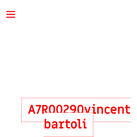
A7R00290vincent
bartoli