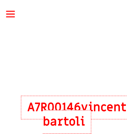
A7R00146vincent
bartoli