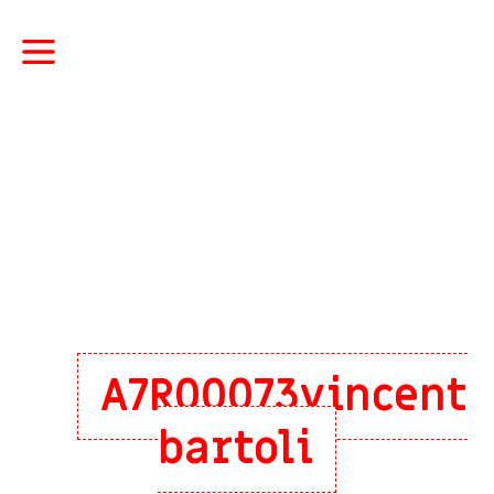
A7R00073vincent
bartoli