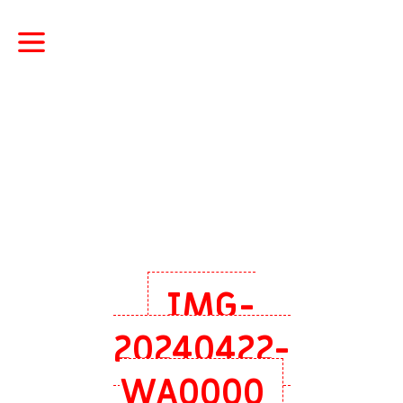
IMG-
20240422-
WA0000