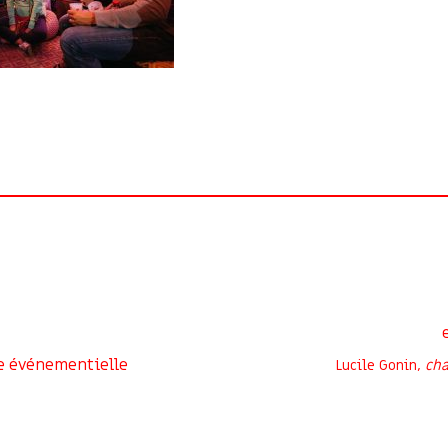
e événementielle
Lucile Gonin,
cha