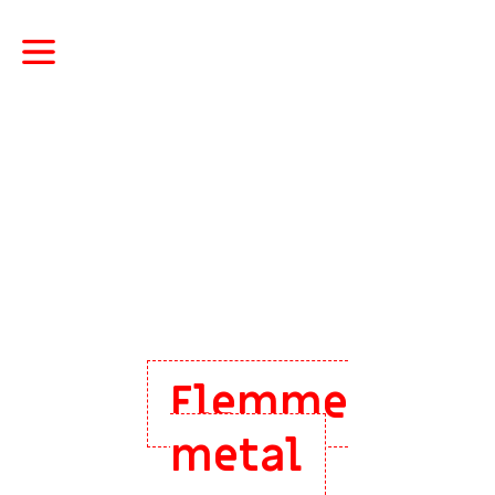
Flemme
metal