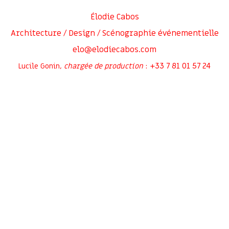
Élodie Cabos
Architecture / Design / Scénographie événementielle
elo@elodiecabos.com
+33 7 81 01 57 24
Lucile Gonin,
chargée de production
:
Rejoignez-moi sur
Inscrivez-vous à ma newsletter