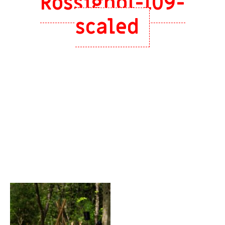
Rossignol-109-
scaled