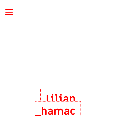
Lilian
_hamac