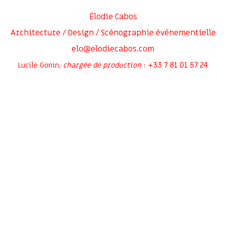
Élodie Cabos
Architecture / Design / Scénographie événementielle
elo@elodiecabos.com
+33 7 81 01 57 24
Lucile Gonin,
chargée de production
:
Rejoignez-moi sur
Inscrivez-vous à ma newsletter