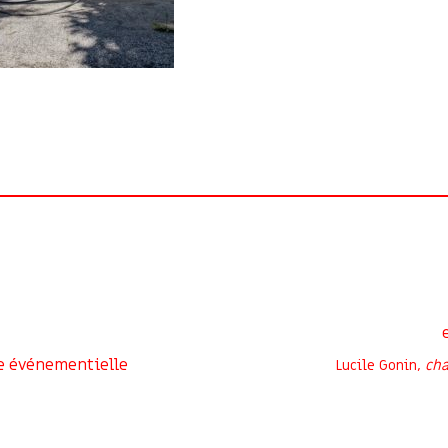
e événementielle
Lucile Gonin,
cha