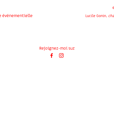
e événementielle
Lucile Gonin,
cha
Rejoignez-moi sur
Inscrivez-vous à ma newsletter