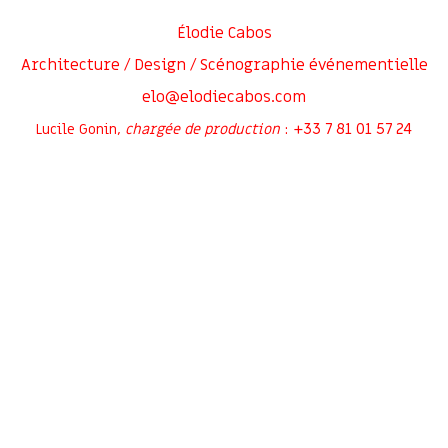
Élodie Cabos
Architecture / Design / Scénographie événementielle
elo@elodiecabos.com
+33 7 81 01 57 24
Lucile Gonin,
chargée de production
:
Rejoignez-moi sur
Inscrivez-vous à ma newsletter