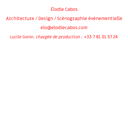
Élodie Cabos
Architecture / Design / Scénographie événementielle
elo@elodiecabos.com
+33 7 81 01 57 24
Lucile Gonin,
chargée de production
:
Rejoignez-moi sur
Inscrivez-vous à ma newsletter