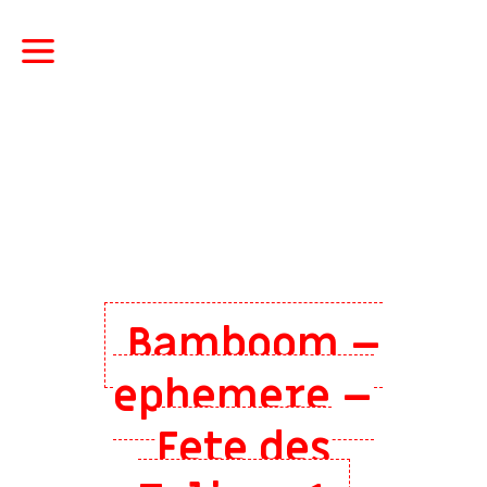
Bamboom –
ephemere –
Fete des