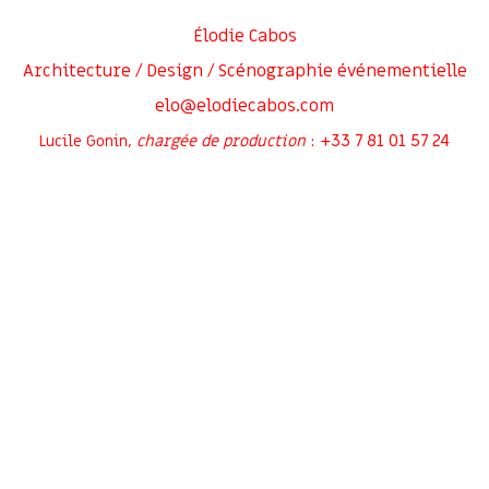
Élodie Cabos
Architecture / Design / Scénographie événementielle
elo@elodiecabos.com
+33 7 81 01 57 24
Lucile Gonin,
chargée de production
:
Rejoignez-moi sur
Inscrivez-vous à ma newsletter